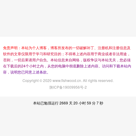
免
责
声
明
：
本
站
为
个
人
博
客
，
博
客
所
发
布
的
一
切
破
解
补
丁
、
注
册
机
和
注
册
信
息
及
软
件
的
文
章
仅
限
用
于
学
习
和
研
究
目
的
；
不
得
将
上
述
内
容
用
于
商
业
或
者
非
法
用
途
，
否
则
，
一
切
后
果
请
用
户
自
负
。
本
站
信
息
来
自
网
络
，
版
权
争
议
与
本
站
无
关
，
您
必
须
在
下
载
后
的
2
4
个
小
时
之
内
，
从
您
的
电
脑
中
彻
底
删
除
上
述
内
容
。
访
问
和
下
载
本
站
内
容
，
说
明
您
已
同
意
上
述
条
款
。
Copyright © 2020 www.fishwood.cn. All rights reserved.
陕ICP备19009956号-2
本站已勉强运行 2669 天 20 小时 59 分 7 秒