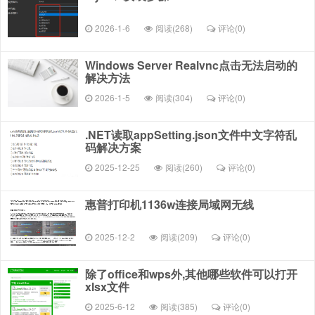
2026-1-6
阅读(268)
评论(
0
)
Windows Server Realvnc点击无法启动的
解决方法
2026-1-5
阅读(304)
评论(
0
)
.NET读取appSetting.json文件中文字符乱
码解决方案
2025-12-25
阅读(260)
评论(
0
)
惠普打印机1136w连接局域网无线
2025-12-2
阅读(209)
评论(
0
)
除了office和wps外,其他哪些软件可以打开
xlsx文件
2025-6-12
阅读(385)
评论(
0
)