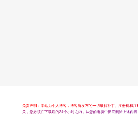
免
责
声
明
：
本
站
为
个
人
博
客
，
博
客
所
发
布
的
一
切
破
解
补
丁
、
注
册
机
和
注
关
，
您
必
须
在
下
载
后
的
2
4
个
小
时
之
内
，
从
您
的
电
脑
中
彻
底
删
除
上
述
内
容