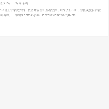
读(915)
评论(
0
)
roid平台上非常优秀的一款图片管理和查看软件，后来波折不断，快图浏览目前被
下载地址: https://yumu.lanzoux.com/iWafAj07nfe