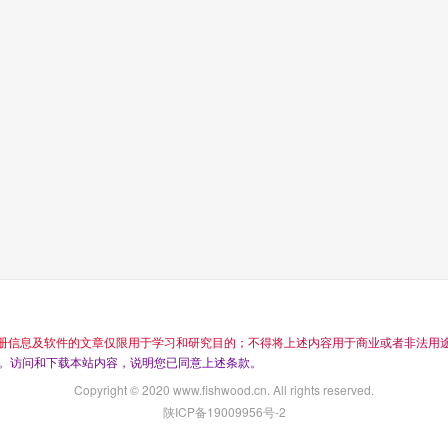
册
信
息
及
软
件
的
文
章
仅
限
用
于
学
习
和
研
究
目
的
；
不
得
将
上
述
内
容
用
于
商
业
或
者
非
法
用
。
访
问
和
下
载
本
站
内
容
，
说
明
您
已
同
意
上
述
条
款
。
Copyright © 2020 www.fishwood.cn. All rights reserved.
陕ICP备19009956号-2