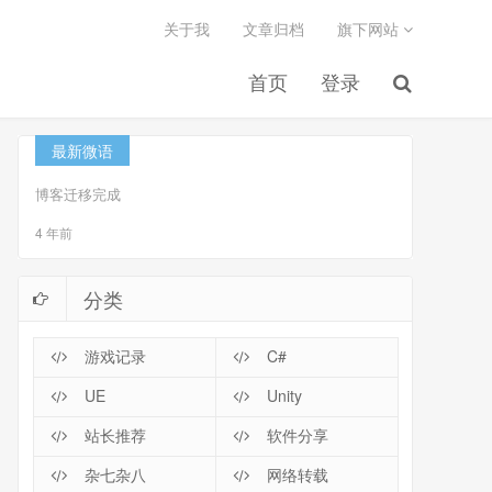
关于我
文章归档
旗下网站
首页
登录
最新微语
博客迁移完成
4 年前
分类
游戏记录
C#
UE
Unity
站长推荐
软件分享
杂七杂八
网络转载