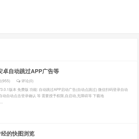
1 安卓自动跳过APP广告等
(955)
评论(
0
)
V3.0.1版本 免费版 功能: 自动跳过APP启动广告(自动点跳过) 微信扫码登录自动
QQ自动自动点击登录确认 等 需要授予权限,自启动,无障碍等 下载地
..
---曾经的快图浏览