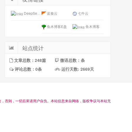
DeepSeek开放平台
蓝奏云
七牛云
鱼木博客E盘
鱼木博客
站点统计
文章总数：248篇
微语总数：条
评论总数：0条
运行天数: 2669天
途
，
否
则
，
一
切
后
果
请
用
户
自
负
。
本
站
信
息
来
自
网
络
，
版
权
争
议
与
本
站
无