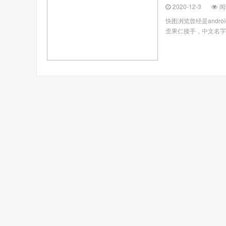
2020-12-3
阅
快图浏览曾经是and
歪果仁接手，中文名字叫画廊。 