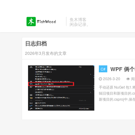
鱼木博客
闲杂记录。
日志归档
2026年3月发布的文章
WPF 俩
C#
2026-3-20
阅
手动还原 NuGet 包1.
辑旧项目和新项目的.csp
新项目的.csproj中