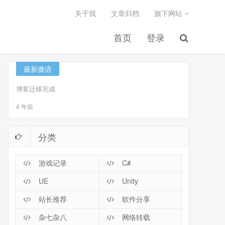
关于我
文章归档
旗下网站
首页
登录
最新微语
博客迁移完成
4 年前
分类
游戏记录
C#
UE
Unity
站长推荐
软件分享
杂七杂八
网络转载