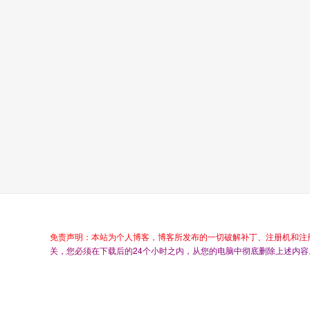
免
责
声
明
：
本
站
为
个
人
博
客
，
博
客
所
发
布
的
一
切
破
解
补
丁
、
注
册
机
和
注
关
，
您
必
须
在
下
载
后
的
2
4
个
小
时
之
内
，
从
您
的
电
脑
中
彻
底
删
除
上
述
内
容