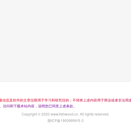
册
信
息
及
软
件
的
文
章
仅
限
用
于
学
习
和
研
究
目
的
；
不
得
将
上
述
内
容
用
于
商
业
或
者
非
法
用
。
访
问
和
下
载
本
站
内
容
，
说
明
您
已
同
意
上
述
条
款
。
Copyright © 2020 www.fishwood.cn. All rights reserved.
陕ICP备19009956号-2