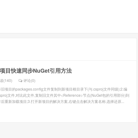
个项目快速同步NuGet引用方法
读(140)
评论(
0
)
将旧项目的packages.config文件复制到新项目根目录下(与.csproj文件同级);2.编
roj文件,对比此文件,复制旧文件其中<Reference>节点(NuGet包的引用部分)到
,保存后重新加载项目;3.打开新项目的解决方案,右键点击解决方案名称,选择还原...