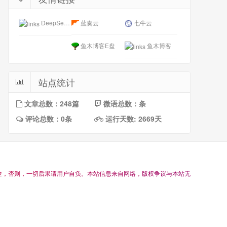
DeepSeek开放平台
蓝奏云
七牛云
鱼木博客E盘
鱼木博客
站点统计
文章总数：248篇
微语总数：条
评论总数：0条
运行天数: 2669天
途
，
否
则
，
一
切
后
果
请
用
户
自
负
。
本
站
信
息
来
自
网
络
，
版
权
争
议
与
本
站
无