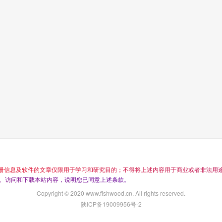
册
信
息
及
软
件
的
文
章
仅
限
用
于
学
习
和
研
究
目
的
；
不
得
将
上
述
内
容
用
于
商
业
或
者
非
法
用
。
访
问
和
下
载
本
站
内
容
，
说
明
您
已
同
意
上
述
条
款
。
Copyright © 2020 www.fishwood.cn. All rights reserved.
陕ICP备19009956号-2