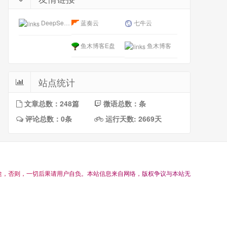
DeepSeek开放平台
蓝奏云
七牛云
鱼木博客E盘
鱼木博客
站点统计
文章总数：248篇
微语总数：条
评论总数：0条
运行天数: 2669天
途
，
否
则
，
一
切
后
果
请
用
户
自
负
。
本
站
信
息
来
自
网
络
，
版
权
争
议
与
本
站
无