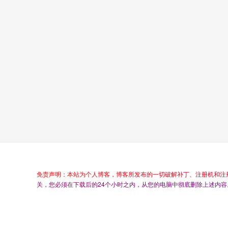
免
责
声
明
：
本
站
为
个
人
博
客
，
博
客
所
发
布
的
一
切
破
解
补
丁
、
注
册
机
和
注
关
，
您
必
须
在
下
载
后
的
2
4
个
小
时
之
内
，
从
您
的
电
脑
中
彻
底
删
除
上
述
内
容