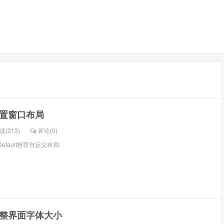
 重置窗口布局
读(313)
评论(
0
)
 -- Default推荐自定义布局:
 调整界面字体大小