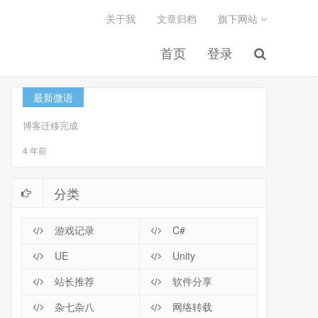
关于我
文章归档
旗下网站
首页
登录
最新微语
博客迁移完成
4 年前
分类
游戏记录
C#
UE
Unity
站长推荐
软件分享
杂七杂八
网络转载