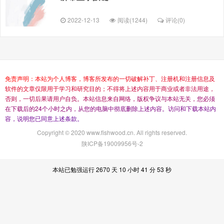
2022-12-13
阅读(1244)
评论(
0
)
免
责
声
明
：
本
站
为
个
人
博
客
，
博
客
所
发
布
的
一
切
破
解
补
丁
、
注
册
机
和
注
册
信
息
及
软
件
的
文
章
仅
限
用
于
学
习
和
研
究
目
的
；
不
得
将
上
述
内
容
用
于
商
业
或
者
非
法
用
途
，
否
则
，
一
切
后
果
请
用
户
自
负
。
本
站
信
息
来
自
网
络
，
版
权
争
议
与
本
站
无
关
，
您
必
须
在
下
载
后
的
2
4
个
小
时
之
内
，
从
您
的
电
脑
中
彻
底
删
除
上
述
内
容
。
访
问
和
下
载
本
站
内
容
，
说
明
您
已
同
意
上
述
条
款
。
Copyright © 2020 www.fishwood.cn. All rights reserved.
陕ICP备19009956号-2
本站已勉强运行 2670 天 10 小时 41 分 53 秒