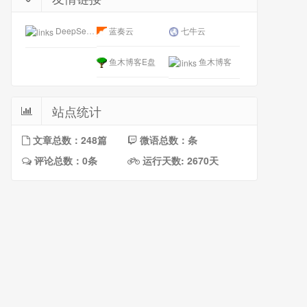
DeepSeek开放平台
蓝奏云
七牛云
鱼木博客E盘
鱼木博客
站点统计
文章总数：248篇
微语总数：条
评论总数：0条
运行天数: 2670天