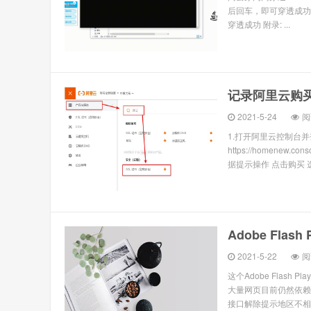
后回车，即可穿透成功
穿透成功 附录: ...
记录阿里云购买S
2021-5-24
阅
1.打开阿里云控制台
https://homenew.co
据提示操作 点击购买 选
Adobe Flas
2021-5-22
阅
这个Adobe Flas
大量网页目前仍然依赖
接口解除提示地区不相