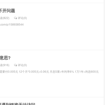
打不开问题
读(822)
评论(
0
)
hu.com/p/158938544
意思?
读(916)
评论(
0
)
,需要付0.005元 12个月*0.005元=0.06元 月息5厘=年利率6% 1万1年=利息600元
果遇到链接无法访问