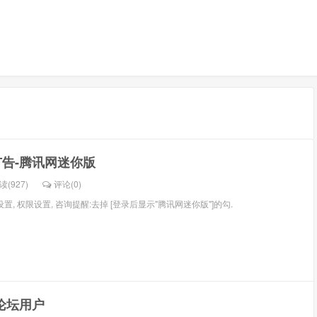
广告-腾讯网迷你版
读(927)
评论(
0
)
设置, 权限设置, 咨询提醒:去掉 [登录后显示"腾讯网迷你版"]的勾.
N论坛用户