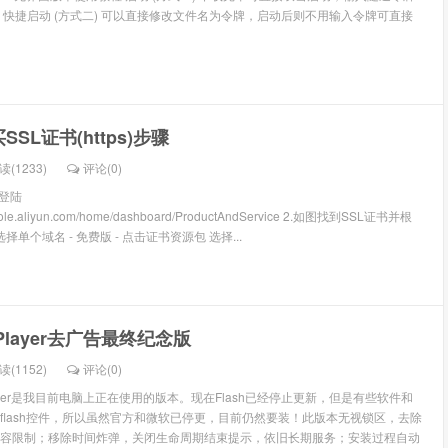
 快捷启动 (方式二) 可以直接修改文件名为令牌，启动后则不用输入令牌可直接
SL证书(https)步骤
读(1233)
评论(
0
)
并登陆
nsole.aliyun.com/home/dashboard/ProductAndService 2.如图找到SSL证书并根
择单个域名 - 免费版 - 点击证书资源包 选择...
h Player去广告最终纪念版
读(1152)
评论(
0
)
h Player是我目前电脑上正在使用的版本。现在Flash已经停止更新，但是有些软件和
flash控件，所以虽然官方和微软已停更，目前仍然要装！此版本无视锁区，去除
容限制；移除时间炸弹，关闭生命周期结束提示，依旧长期服务；安装过程自动