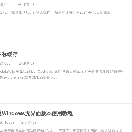
读(825)
评论(
0
)
-5-27日开始禁止论坛进行写入操作， 所有的迁移会在2021-6-15日前完成
图标缓存
读(883)
评论(
0
)
ppdata% 回车 2.找到 IconCache.db 文件,备份后删除, 3.打开任务管理器,结束进程
务 explorer.exe 或者CMD命令输入: ...
Windows无界面版本使用教程
读(1029)
评论(
0
)
ows无界面版本使用教程 启动 (方式一) 下载完毕可直接双击启动，输入隧道令牌