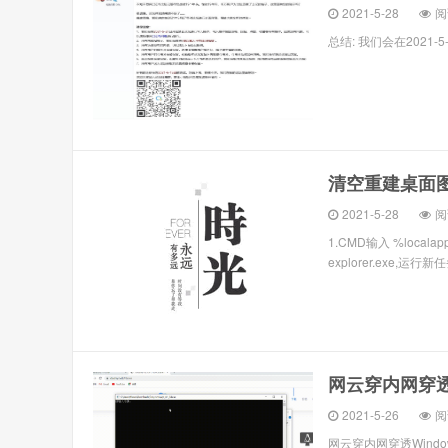
2021-5-28
阅
总结: 我们会在2021
清空重建桌面
2021-5-28
阅
1.CMD输入 %locala
explorer.exe,运行新任
网云穿内网穿透
2021-5-26
阅
网云穿内网穿透Wind