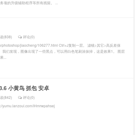
项的升级辅助程序等所有残留。 ...
读(838)
评论(
0
)
.com/photoshop/jiaocheng/106277.html Ctrl+J复制一层。 滤镜>其它>高反差保
值。 我们发现，图像出现了一些黑点，可以用白色笔刷涂抹掉，这是效果1。 图层
...
3.3.6 小黄鸟 抓包 安卓
读(842)
评论(
0
)
/yumu.lanzoui.com/iHmrwpahsej