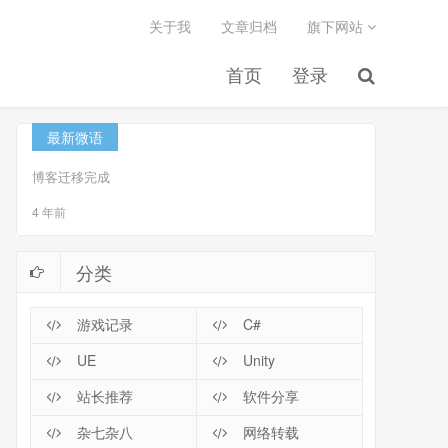
关于我
文章归档
旗下网站
首页
登录
最新微语
博客迁移完成
4 年前
分类
游戏记录
C#
UE
Unity
站长推荐
软件分享
杂七杂八
网络转载