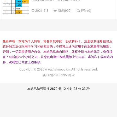
2021-6-8
阅读(909)
评论(
0
)
免
责
声
明
：
本
站
为
个
人
博
客
，
博
客
所
发
布
的
一
切
破
解
补
丁
、
注
册
机
和
注
册
信
息
及
软
件
的
文
章
仅
限
用
于
学
习
和
研
究
目
的
；
不
得
将
上
述
内
容
用
于
商
业
或
者
非
法
用
途
，
否
则
，
一
切
后
果
请
用
户
自
负
。
本
站
信
息
来
自
网
络
，
版
权
争
议
与
本
站
无
关
，
您
必
须
在
下
载
后
的
2
4
个
小
时
之
内
，
从
您
的
电
脑
中
彻
底
删
除
上
述
内
容
。
访
问
和
下
载
本
站
内
容
，
说
明
您
已
同
意
上
述
条
款
。
Copyright © 2020 www.fishwood.cn. All rights reserved.
陕ICP备19009956号-2
本站已勉强运行 2670 天 12 小时 28 分 33 秒