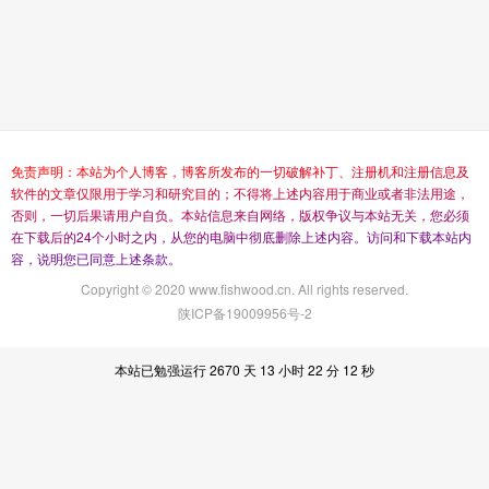
免
责
声
明
：
本
站
为
个
人
博
客
，
博
客
所
发
布
的
一
切
破
解
补
丁
、
注
册
机
和
注
册
信
息
及
软
件
的
文
章
仅
限
用
于
学
习
和
研
究
目
的
；
不
得
将
上
述
内
容
用
于
商
业
或
者
非
法
用
途
，
否
则
，
一
切
后
果
请
用
户
自
负
。
本
站
信
息
来
自
网
络
，
版
权
争
议
与
本
站
无
关
，
您
必
须
在
下
载
后
的
2
4
个
小
时
之
内
，
从
您
的
电
脑
中
彻
底
删
除
上
述
内
容
。
访
问
和
下
载
本
站
内
容
，
说
明
您
已
同
意
上
述
条
款
。
Copyright © 2020 www.fishwood.cn. All rights reserved.
陕ICP备19009956号-2
本站已勉强运行 2670 天 13 小时 22 分 12 秒