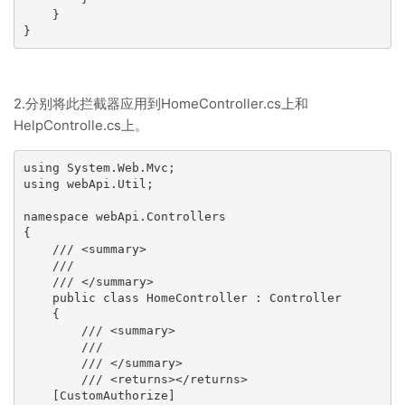
    }

}
2.分别将此拦截器应用到HomeController.cs上和
HelpControlle.cs上。
using System.Web.Mvc;

using webApi.Util;

namespace webApi.Controllers

{

    /// <summary>

    /// 

    /// </summary>

    public class HomeController : Controller

    {

        /// <summary>

        /// 

        /// </summary>

        /// <returns></returns>

    [CustomAuthorize]
