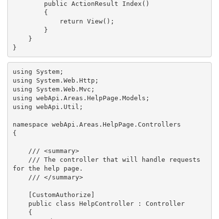
        public ActionResult Index()

        {

            return View();

        }

    }

}
using System;

using System.Web.Http;

using System.Web.Mvc;

using webApi.Areas.HelpPage.Models;

using webApi.Util;

namespace webApi.Areas.HelpPage.Controllers

{

    /// <summary>

    /// The controller that will handle requests 
for the help page.

    /// </summary>

    [CustomAuthorize]

    public class HelpController : Controller

    {
