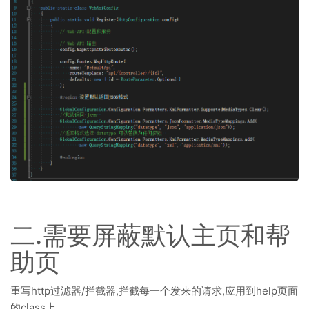
二.需要屏蔽默认主页和帮
助页
重写http过滤器/拦截器,拦截每一个发来的请求,应用到help页面
的class上。