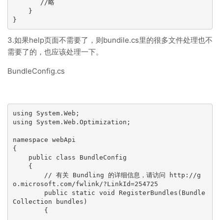
       //略

    }

}
3.如果help页面不需要了，则bundile.cs里的很多文件处理也不
需要了的，也应该处理一下。
BundleConfig.cs
using System.Web;

using System.Web.Optimization;

namespace webApi

{

    public class BundleConfig

    {

        // 有关 Bundling 的详细信息，请访问 http://g
o.microsoft.com/fwlink/?LinkId=254725

        public static void RegisterBundles(Bundle
Collection bundles)

        {
