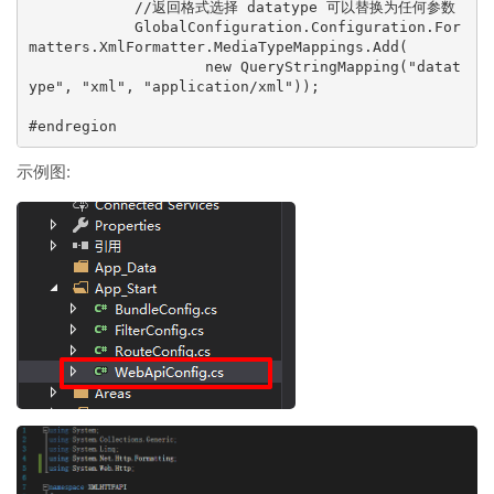
            //返回格式选择 datatype 可以替换为任何参数   

            GlobalConfiguration.Configuration.For
matters.XmlFormatter.MediaTypeMappings.Add(

                    new QueryStringMapping("datat
ype", "xml", "application/xml"));

#endregion
示例图: