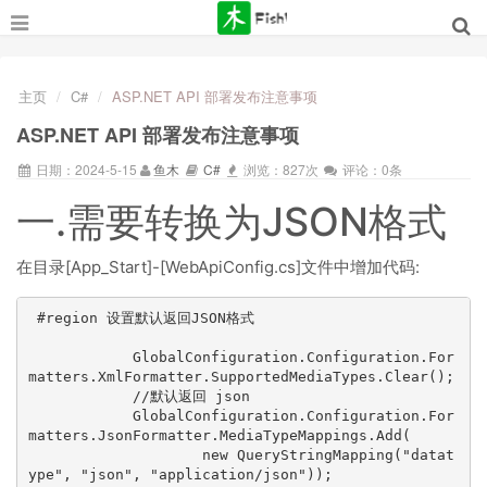
主页
C#
ASP.NET API 部署发布注意事项
ASP.NET API 部署发布注意事项
日期：2024-5-15
鱼木
C#
浏览：827次
评论：0条
一.需要转换为JSON格式
在目录[App_Start]-[WebApiConfig.cs]文件中增加代码:
 #region 设置默认返回JSON格式

            GlobalConfiguration.Configuration.For
matters.XmlFormatter.SupportedMediaTypes.Clear();

            //默认返回 json  

            GlobalConfiguration.Configuration.For
matters.JsonFormatter.MediaTypeMappings.Add(

                    new QueryStringMapping("datat
ype", "json", "application/json"));
