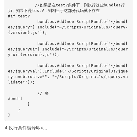
           //如果是在testV条件下，则执行这些bundles行
为；如果不是testV，则相当于这部分代码就不存在

#if testV

            bundles.Add(new ScriptBundle("~/bundl
es/jquery").Include("~/Scripts/OriginalJs/jquery-
{version}.js"));

            bundles.Add(new ScriptBundle("~/bundl
es/jqueryui").Include("~/Scripts/OriginalJs/jquer
y-ui-{version}.js"));

            bundles.Add(new ScriptBundle("~/bundl
es/jqueryval").Include("~/Scripts/OriginalJs/jque
ry.unobtrusive*", "~/Scripts/OriginalJs/jquery.va
lidate*"));

            // 略           

#endif

        }

    }

}
4.执行条件编译即可。